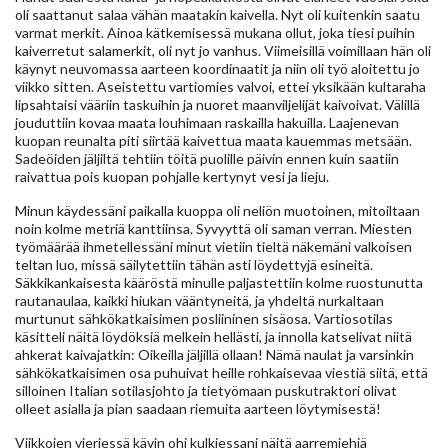
oli saattanut salaa vähän maatakin kaivella. Nyt oli kuitenkin saatu
varmat merkit. Ainoa kätkemisessä mukana ollut, joka tiesi puihin
kaiverretut salamerkit, oli nyt jo vanhus. Viimeisillä voimillaan hän oli
käynyt neuvomassa aarteen koordinaatit ja niin oli työ aloitettu jo
viikko sitten. Aseistettu vartiomies valvoi, ettei yksikään kultaraha
lipsahtaisi vääriin taskuihin ja nuoret maanviljelijät kaivoivat. Välillä
jouduttiin kovaa maata louhimaan raskailla hakuilla. Laajenevan
kuopan reunalta piti siirtää kaivettua maata kauemmas metsään.
Sadeöiden jäljiltä tehtiin töitä puolille päivin ennen kuin saatiin
raivattua pois kuopan pohjalle kertynyt vesi ja lieju.
Minun käydessäni paikalla kuoppa oli neliön muotoinen, mitoiltaan
noin kolme metriä kanttiinsa. Syvyyttä oli saman verran. Miesten
työmäärää ihmetellessäni minut vietiin tieltä näkemäni valkoisen
teltan luo, missä säilytettiin tähän asti löydettyjä esineitä.
Säkkikankaisesta kääröstä minulle paljastettiin kolme ruostunutta
rautanaulaa, kaikki hiukan vääntyneitä, ja yhdeltä nurkaltaan
murtunut sähkökatkaisimen posliininen sisäosa. Vartiosotilas
käsitteli näitä löydöksiä melkein hellästi, ja innolla katselivat niitä
ahkerat kaivajatkin: Oikeilla jäljillä ollaan! Nämä naulat ja varsinkin
sähkökatkaisimen osa puhuivat heille rohkaisevaa viestiä siitä, että
silloinen Italian sotilasjohto ja tietyömaan puskutraktori olivat
olleet asialla ja pian saadaan riemuita aarteen löytymisestä!
Viikkojen vieriessä kävin ohi kulkiessani näitä aarremiehiä