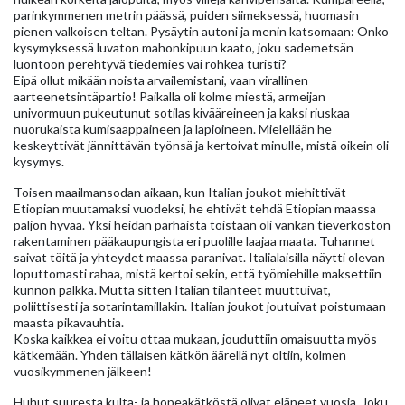
parinkymmenen metrin päässä, puiden siimeksessä, huomasin
pienen valkoisen teltan. Pysäytin autoni ja menin katsomaan: Onko
kysymyksessä luvaton mahonkipuun kaato, joku sademetsän
luontoon perehtyvä tiedemies vai rohkea turisti?
Eipä ollut mikään noista arvailemistani, vaan virallinen
aarteenetsintäpartio! Paikalla oli kolme miestä, armeijan
univormuun pukeutunut sotilas kivääreineen ja kaksi riuskaa
nuorukaista kumisaappaineen ja lapioineen. Mielellään he
keskeyttivät jännittävän työnsä ja kertoivat minulle, mistä oikein oli
kysymys.
Toisen maailmansodan aikaan, kun Italian joukot miehittivät
Etiopian muutamaksi vuodeksi, he ehtivät tehdä Etiopian maassa
paljon hyvää. Yksi heidän parhaista töistään oli vankan tieverkoston
rakentaminen pääkaupungista eri puolille laajaa maata. Tuhannet
saivat töitä ja yhteydet maassa paranivat. Italialaisilla näytti olevan
loputtomasti rahaa, mistä kertoi sekin, että työmiehille maksettiin
kunnon palkka. Mutta sitten Italian tilanteet muuttuivat,
poliittisesti ja sotarintamillakin. Italian joukot joutuivat poistumaan
maasta pikavauhtia.
Koska kaikkea ei voitu ottaa mukaan, jouduttiin omaisuutta myös
kätkemään. Yhden tällaisen kätkön äärellä nyt oltiin, kolmen
vuosikymmenen jälkeen!
Huhut suuresta kulta- ja hopeakätköstä olivat eläneet vuosia. Joku