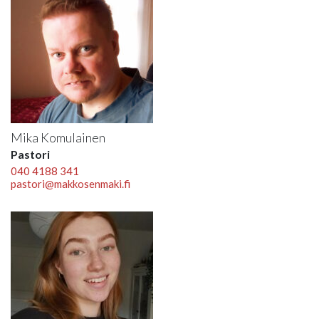
Mika Komulainen
Pastori
040 4188 341
pastori@makkosenmaki.fi