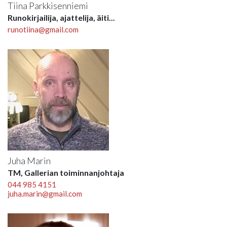
Tiina Parkkisenniemi
Runokirjailija, ajattelija, äiti...
runotiina@gmail.com
Juha Marin
TM, Gallerian toiminnanjohtaja
044 985 4151
juha.marin@gmail.com