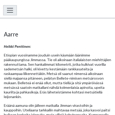
Aarre
Heikki Penttinen:
Etiopian vuosinamme jouduin usein käymään läänimme
pääkaupungissa Jimmassa. Tie oli aikoinaan italialaisten miehittäjien
rakennuttama. Sen hankalimmat kilometrit, jotka kulkivat vuorilla
sademetsän halki, oli kivetty kestämään rankkasateita ja
raskaampaa liikennettäkin. Metsä oli saanut nimensä aikoinaan
siellä majaansa pitäneen, pelätyn Bellete-nimisen metsärosvon
mukaan. Belleteä ei enää ollut, mutta tiellä ja sitä ympäröivässä
metsässä saatoin matkallani nähdä kolmenlaisia apinoita, upeita
kauriita ja pahkasikoja. Eräs läheteistämme kohtasi metsätiellä
leijonankin.
Eräänä aamuna olin jälleen matkalla Jimman virastoihin ja
kauppoihin. Uteliaana tarkkailin mahtavaa metsää, joka kasvoi paitsi
huikean korkeita jalopuita, myös villejä kahvipensaita. Kumpareella,