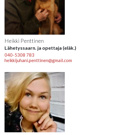
Heikki Penttinen
Lähetyssaarn. ja opettaja (eläk.)
040-5308 783
heikkijuhani.penttinen@gmail.com