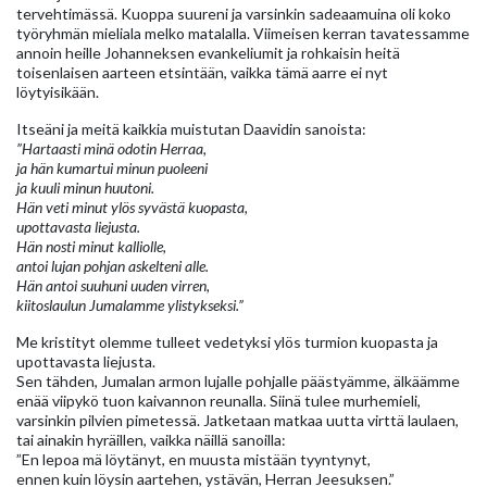
tervehtimässä. Kuoppa suureni ja varsinkin sadeaamuina oli koko
työryhmän mieliala melko matalalla. Viimeisen kerran tavatessamme
annoin heille Johanneksen evankeliumit ja rohkaisin heitä
toisenlaisen aarteen etsintään, vaikka tämä aarre ei nyt
löytyisikään.
Itseäni ja meitä kaikkia muistutan Daavidin sanoista:
”Hartaasti minä odotin Herraa,
ja hän kumartui minun puoleeni
ja kuuli minun huutoni.
Hän veti minut ylös syvästä kuopasta,
upottavasta liejusta.
Hän nosti minut kalliolle,
antoi lujan pohjan askelteni alle.
Hän antoi suuhuni uuden virren,
kiitoslaulun Jumalamme ylistykseksi.”
Me kristityt olemme tulleet vedetyksi ylös turmion kuopasta ja
upottavasta liejusta.
Sen tähden, Jumalan armon lujalle pohjalle päästyämme, älkäämme
enää viipykö tuon kaivannon reunalla. Siinä tulee murhemieli,
varsinkin pilvien pimetessä. Jatketaan matkaa uutta virttä laulaen,
tai ainakin hyräillen, vaikka näillä sanoilla:
”En lepoa mä löytänyt, en muusta mistään tyyntynyt,
ennen kuin löysin aartehen, ystävän, Herran Jeesuksen.”