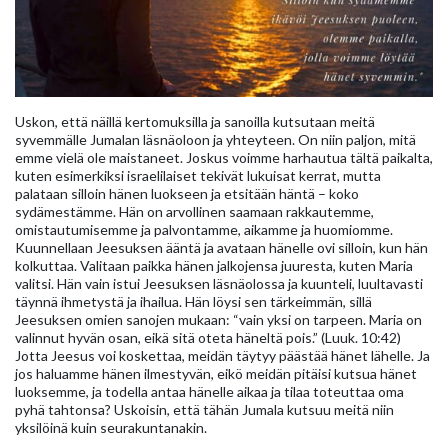
Uskon, että näillä kertomuksilla ja sanoilla kutsutaan meitä
syvemmälle Jumalan läsnäoloon ja yhteyteen. On niin paljon, mitä
emme vielä ole maistaneet. Joskus voimme harhautua tältä paikalta,
kuten esimerkiksi israelilaiset tekivät lukuisat kerrat, mutta
palataan silloin hänen luokseen ja etsitään häntä – koko
sydämestämme. Hän on arvollinen saamaan rakkautemme,
omistautumisemme ja palvontamme, aikamme ja huomiomme.
Kuunnellaan Jeesuksen ääntä ja avataan hänelle ovi silloin, kun hän
kolkuttaa. Valitaan paikka hänen jalkojensa juuresta, kuten Maria
valitsi. Hän vain istui Jeesuksen läsnäolossa ja kuunteli, luultavasti
täynnä ihmetystä ja ihailua. Hän löysi sen tärkeimmän, sillä
Jeesuksen omien sanojen mukaan: “vain yksi on tarpeen. Maria on
valinnut hyvän osan, eikä sitä oteta häneltä pois.” (Luuk. 10:42)
Jotta Jeesus voi koskettaa, meidän täytyy päästää hänet lähelle. Ja
jos haluamme hänen ilmestyvän, eikö meidän pitäisi kutsua hänet
luoksemme, ja todella antaa hänelle aikaa ja tilaa toteuttaa oma
pyhä tahtonsa? Uskoisin, että tähän Jumala kutsuu meitä niin
yksilöinä kuin seurakuntanakin.