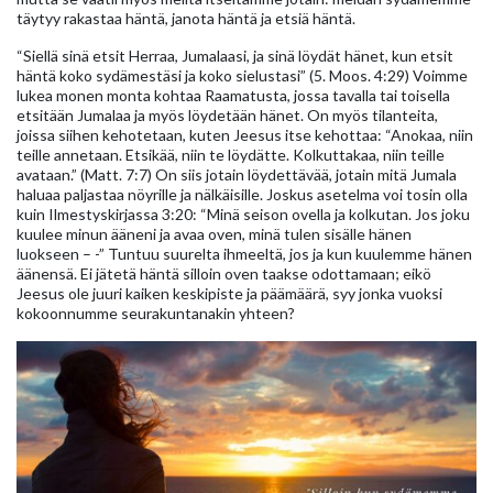
täytyy rakastaa häntä, janota häntä ja etsiä häntä.
“Siellä sinä etsit Herraa, Jumalaasi, ja sinä löydät hänet, kun etsit
häntä koko sydämestäsi ja koko sielustasi” (5. Moos. 4:29) Voimme
lukea monen monta kohtaa Raamatusta, jossa tavalla tai toisella
etsitään Jumalaa ja myös löydetään hänet. On myös tilanteita,
joissa siihen kehotetaan, kuten Jeesus itse kehottaa: “Anokaa, niin
teille annetaan. Etsikää, niin te löydätte. Kolkuttakaa, niin teille
avataan.” (Matt. 7:7) On siis jotain löydettävää, jotain mitä Jumala
haluaa paljastaa nöyrille ja nälkäisille. Joskus asetelma voi tosin olla
kuin Ilmestyskirjassa 3:20: “Minä seison ovella ja kolkutan. Jos joku
kuulee minun ääneni ja avaa oven, minä tulen sisälle hänen
luokseen – -” Tuntuu suurelta ihmeeltä, jos ja kun kuulemme hänen
äänensä. Ei jätetä häntä silloin oven taakse odottamaan; eikö
Jeesus ole juuri kaiken keskipiste ja päämäärä, syy jonka vuoksi
kokoonnumme seurakuntanakin yhteen?