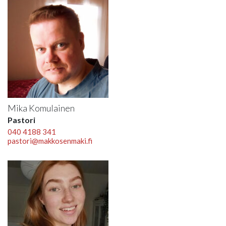
Mika Komulainen
Pastori
040 4188 341
pastori@makkosenmaki.fi