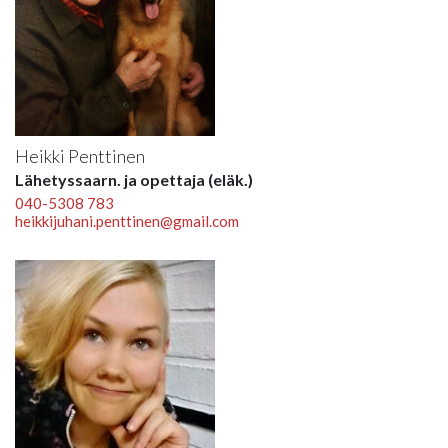
Heikki Penttinen
Lähetyssaarn. ja opettaja (eläk.)
040-5308 783
heikkijuhani.penttinen@gmail.com