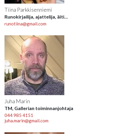
Tiina Parkkisenniemi
Runokirjailija, ajattelija, äiti...
runotiina@gmail.com
Juha Marin
TM, Gallerian toiminnanjohtaja
044 985 4151
juha.marin@gmail.com