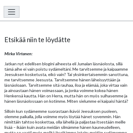
Etsikää niin te löydätte
Mirka Virtanen:
Jatkan nyt edellisen blogini aiheesta eli Jumalan läsnäolosta, sillä
tämä aihe ei vain poistu sydämeltäni. Me tarvitsemme ja kaipaamme
Jeesuksen kosketusta, eikö vain? Tai yksinkertaisemmin sanottuna,
me tarvitsemme Jeesusta. Tarvitsemme hänen läheisyyttään ja
läsnäoloaan. Tarvitsemme sitä rauhaa, iloa ja elämää, joka virtaa vain
ja ainoastaan hänen voimassaan, ja jonka voimme kokea hänen
Henkensä kautta. Hän on Herra, mutta hän on myös sulhasemme ja
hänen läsnäolossaan on kotimme. Miten sielumme ei kaipaisi häntä?
Silloin kun sydämemme suorastaan ikävöi Jeesuksen puoleen,
olemme paikalla, jolla voimme myös löytää hänet syvemmin. Hän
nimittäin tahtoo koskettaa, olla lähellä ja paljastaa itsestään meille
lisää – ikään kuin avata meidän silmämme hänen kauneudelleen,
mutta se vaatii myös meiltä itseltämme jotain: meidän sydämemme