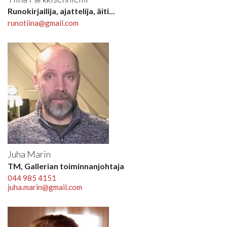
Runokirjailija, ajattelija, äiti...
runotiina@gmail.com
Juha Marin
TM, Gallerian toiminnanjohtaja
044 985 4151
juha.marin@gmail.com