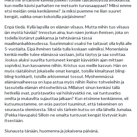
kun meille kävisi parhaiten ne metsurin turvasaappaat? Miksi emme
etsi meidän omia kenkiämme? Ja miksi puemme ne liian suuret
kengät, vaikka oman kokoisilla pärjäisimme?
Enpä tiedä. Kyllä lapsilla on elämän viisaus. Mutta mihin tuo viisaus
iän myötä häviää? Innostun aina, kun näen jonkun ihmisen, joka on
todella löytänyt paikkansa ja tehtävänsä tässä
maailmankaikkeudessa. Suurimmaksi osaksi he taitavat olla kyllä alle
5-vuotiaita. Eipä ihminen taida tulla koskaan valmiiksi. Monenlaisia
kenkiä meille tulee elämässä vastaan, joita täytyy ja saa sovittaa.
Joskus aluksi suurilta tuntuneet kengät käyvätkin ajan mittaan
sopiviksi, kun kasvamme niihin. Kristus suo meille kasvun. Hän on
myös räätälöinyt jokaiselle omat kengät, toisille kimaltavat bling-
bling-korkkarit, toisille arkisemmat tossut. Myöhemmässä
elämänvaiheessa on lupa astua myös niihin Reino-tohveleihin ja
tassutella elämän ehtoohetkissä. Millaiset sinun kenkäsi tällä
hetkellä ovat, puristavatko vai hölskyvätkö ne, vai tuntuvatko
omilta ja mukavilta sujauttaa jalkaan? Kun etsimme kenkiämme, eli
kutsumustamme, on eräs pastori tuuminut, että tekeminen on
seurausta olemisesta. Siksi siis tärkein kutsu on olla lähellä Jumalaa.
(Pekka Havupalo) Silloin ne omalta tuntuvat kengät löytyvät kuin
itsestään.
Siunausta tänään, huomenna ja jokaisena päivänä,