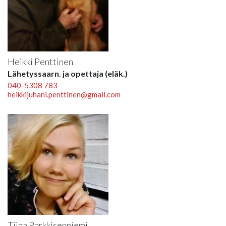
Heikki Penttinen
Lähetyssaarn. ja opettaja (eläk.)
040-5308 783
heikkijuhani.penttinen@gmail.com
Tiina Parkkisenniemi