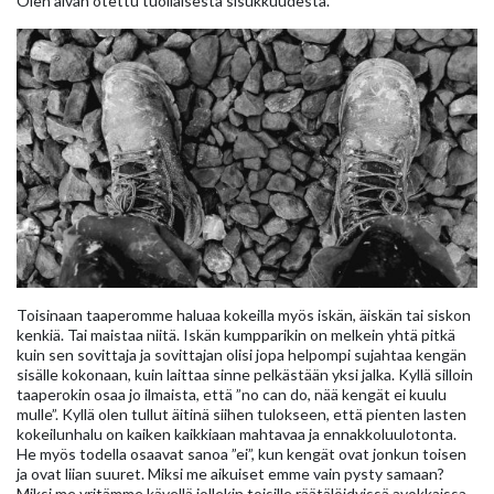
Olen aivan otettu tuollaisesta sisukkuudesta.
Toisinaan taaperomme haluaa kokeilla myös iskän, äiskän tai siskon
kenkiä. Tai maistaa niitä. Iskän kumpparikin on melkein yhtä pitkä
kuin sen sovittaja ja sovittajan olisi jopa helpompi sujahtaa kengän
sisälle kokonaan, kuin laittaa sinne pelkästään yksi jalka. Kyllä silloin
taaperokin osaa jo ilmaista, että ”no can do, nää kengät ei kuulu
mulle”. Kyllä olen tullut äitinä siihen tulokseen, että pienten lasten
kokeilunhalu on kaiken kaikkiaan mahtavaa ja ennakkoluulotonta.
He myös todella osaavat sanoa ”ei”, kun kengät ovat jonkun toisen
ja ovat liian suuret. Miksi me aikuiset emme vain pysty samaan?
Miksi me yritämme kävellä jollekin toisille räätälöidyissä avokkaissa,