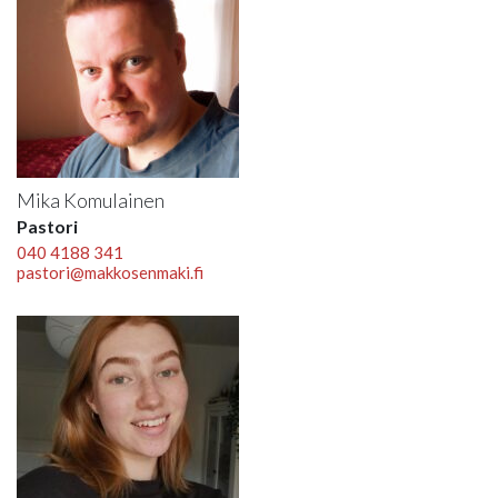
Mika Komulainen
Pastori
040 4188 341
pastori@makkosenmaki.fi