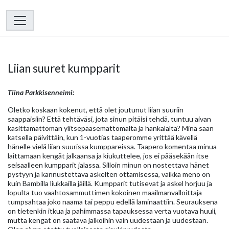
Liian suuret kumpparit
Tiina Parkkisenneimi:
Oletko koskaan kokenut, että olet joutunut liian suuriin
saappaisiin? Että tehtäväsi, jota sinun pitäisi tehdä, tuntuu aivan
käsittämättömän ylitsepääsemättömältä ja hankalalta? Minä saan
katsella päivittäin, kun 1-vuotias taaperomme yrittää kävellä
hänelle vielä liian suurissa kumppareissa. Taapero komentaa minua
laittamaan kengät jalkaansa ja kiukuttelee, jos ei pääsekään itse
seisaalleen kumpparit jalassa. Silloin minun on nostettava hänet
pystyyn ja kannustettava askelten ottamisessa, vaikka meno on
kuin Bambilla liukkailla jäillä. Kumpparit tutisevat ja askel horjuu ja
lopulta tuo vaahtosammuttimen kokoinen maailmanvalloittaja
tumpsahtaa joko naama tai peppu edellä laminaattiin. Seurauksena
on tietenkin itkua ja pahimmassa tapauksessa verta vuotava huuli,
mutta kengät on saatava jalkoihin vain uudestaan ja uudestaan.