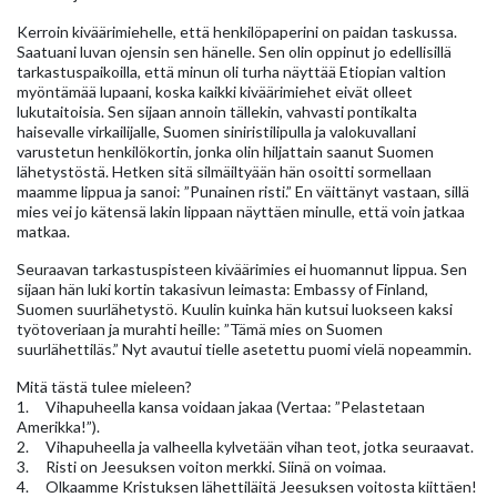
Kerroin kiväärimiehelle, että henkilöpaperini on paidan taskussa.
Saatuani luvan ojensin sen hänelle. Sen olin oppinut jo edellisillä
tarkastuspaikoilla, että minun oli turha näyttää Etiopian valtion
myöntämää lupaani, koska kaikki kiväärimiehet eivät olleet
lukutaitoisia. Sen sijaan annoin tällekin, vahvasti pontikalta
haisevalle virkailijalle, Suomen siniristilipulla ja valokuvallani
varustetun henkilökortin, jonka olin hiljattain saanut Suomen
lähetystöstä. Hetken sitä silmäiltyään hän osoitti sormellaan
maamme lippua ja sanoi: ”Punainen risti.” En väittänyt vastaan, sillä
mies vei jo kätensä lakin lippaan näyttäen minulle, että voin jatkaa
matkaa.
Seuraavan tarkastuspisteen kiväärimies ei huomannut lippua. Sen
sijaan hän luki kortin takasivun leimasta: Embassy of Finland,
Suomen suurlähetystö. Kuulin kuinka hän kutsui luokseen kaksi
työtoveriaan ja murahti heille: ”Tämä mies on Suomen
suurlähettiläs.” Nyt avautui tielle asetettu puomi vielä nopeammin.
Mitä tästä tulee mieleen?
1. Vihapuheella kansa voidaan jakaa (Vertaa: ”Pelastetaan
Amerikka!”).
2. Vihapuheella ja valheella kylvetään vihan teot, jotka seuraavat.
3. Risti on Jeesuksen voiton merkki. Siinä on voimaa.
4. Olkaamme Kristuksen lähettiläitä Jeesuksen voitosta kiittäen!