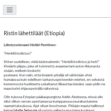
Ristin lähettiläät (Etiopia)
Lähetysveteraani Heikki Penttinen
:
”Henkilötodistus!”
Sitten uudelleen, vielä käskevämmin: ”Henkilötodistus ja heti!”
Kiväärin piippu, joka oli työnnetty avaamastani auton ikkunasta
sisään, melkein kosketti
poskeani. Kun näin, että kiväärin pitelijä oli vähintään yhtä
humalassa kuin edellisen tarkastuspisteenkin miehet, en selvästä
komennosta huolimatta uskaltanut liikauttaa käsiäni, vaan pidin ne
maasturini ohjauspyörällä näkyvissä.
Olin tulossa Etiopian pääkaupungista Addis Abebasta, missä olin
ollut viikon verran opettamassa kumppanuusseurakuntamme
raamattukoulussa. Ajat olivat levottomat. Pitkään maata hallinnut
keisari
Haile Selassie
oli syösty vallasta muutama kuukausi