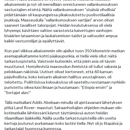
aikaisemmin ja nyt oli meneillään onnistuneen vallankumouksen
vastustajien etsintä. Näitä vallankumouksen ”sisäisiä vihollisia”
pidättämään oli kaupungeissa pikakoulutettu puolisotilaallisia
joukkoja. Maaseudulla ”vallankumouksen vartijan” arvon olivat
saaneet tavalliset talonpojat. Heidän koulutuksensa oli vielä
lyhyempi, käsittäen valtion varastoista kaivettujen vanhojen
kiväärien lataamisen ja laukaisemisen taidot ja valtuudet ampua
kaikki vastustelijat ja epäilyttävät.
Kun pari viikkoa aikaisemmin olin ajellut tuon 350 kilometrin matkan
asemapaikaltamme kohti pääkaupunkia, ei tiellä vielä ollut näitä
tarkastuspisteitä. Vaistosin kuitenkin, että jokin asia oli täysin
muuttunut. Hymyilevistä maaseudun ihmisistä oli tullut vakavia ja
pelokkaan näköisiä. Uutiset olivat kertoneet, että 60 kansan
päävihollista, koko keisarin aikainen hallitus avustajineen, oli
teloitettu. Poliittisissa kokouksissa oli opeteltu nostamaan nyrkkiin
puristettu oikea käsi ilmaan ja huutamaan: ”Etiopia ensin!” ja
”Sortajat alas!”
Tällä matkallani Addis Abebaan minulla oli ajettavanani lähetyksen
pitkä Land Rover- maasturi. Sairaanhoitajien ohjeiden mukaan olin
kotimatkalle lähtiessäni käynyt täyttämässä auton heidän
tilaamillaan lääkkeillä. Näillä uusilla tarkastuspisteillä olin useita
kertoja joutunut purkamaan koko lastini tielle. Nyt oli jo iltapäivä ja
tarkastajat huonossa kunnossa.