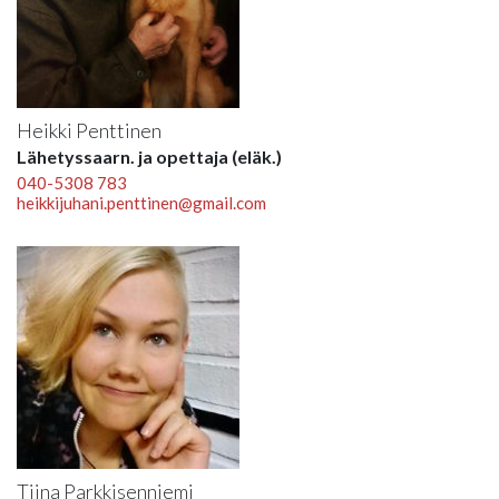
Heikki Penttinen
Lähetyssaarn. ja opettaja (eläk.)
040-5308 783
heikkijuhani.penttinen@gmail.com
Tiina Parkkisenniemi