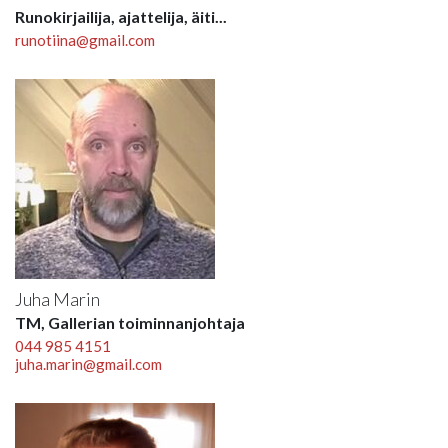
Runokirjailija, ajattelija, äiti...
runotiina@gmail.com
Juha Marin
TM, Gallerian toiminnanjohtaja
044 985 4151
juha.marin@gmail.com