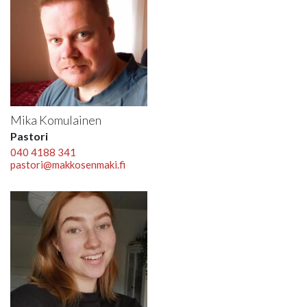
Mika Komulainen
Pastori
040 4188 341
pastori@makkosenmaki.fi